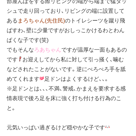
部屋んぽをする際リビングの端から端まで猛ダッ
シュで走り回っており、リビングの端に設置して
ある
まろちゃん(先住民)
のトイレシーツを蹴り飛
ばすわ、壁に少量ですがおしっこかけるわとわん
ぱくな子です(笑)
でもそんな
ろあちゃん
ですが温厚な一面もあるの
です
お迎えしてから私に対して引っ掻く、噛む
などされたことがないです。逆にぺろぺろ手を舐
めてくれます
足ドンはよくするけど、、。
※足ドンとは、、、不満、警戒、かまえを要求する感
情表現で後ろ足を床に強く打ち付ける行為のこ
と。
元気いっぱい過ぎるけど穏やかな子です